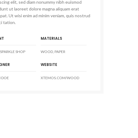
iscing elit, sed diam nonummy nibh euismod
dunt ut laoreet dolore magna aliquam erat
pat. Ut wisi enim ad minim veniam, quis nostrud
i tation.
NT
MATERIALS
SPARKLE SHOP
WOOD, PAPER
IGNER
WEBSITE
 DOE
XTEMOS.COM/WOOD