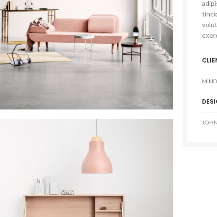
adip
tinci
volut
exerc
CLIE
MIND
DES
JOHN