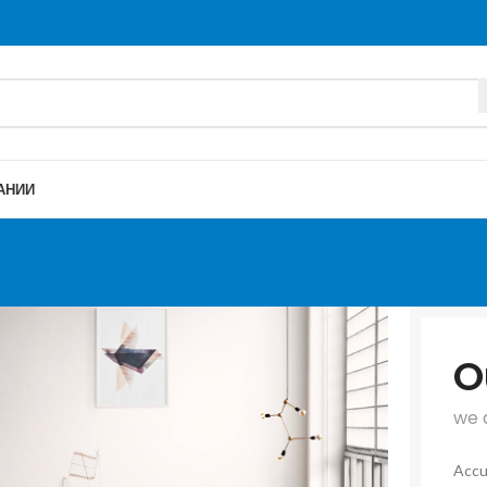
АНИИ
O
we 
Accu