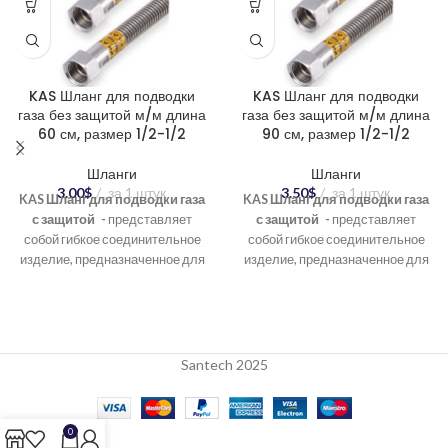
KAS Шланг для подводки
KAS Шланг для подводки
газа без защитой м/м длина
газа без защитой м/м длина
60 см, размер 1/2-1/2
90 см, размер 1/2-1/2
Шланги
Шланги
3.00
$
за 1 штук
3.50
$
за 1 штук
KAS Шланг для подводки газа
KAS Шланг для подводки газа
с защитой -
представляет
с защитой -
представляет
собой гибкое соединительное
собой гибкое соединительное
изделие, предназначенное для
изделие, предназначенное для
подсоединения бытовых
подсоединения бытовых
газовых приборов (плит,
газовых приборов (плит,
колонок, котлов) к газовой трубе.
колонок, котлов) к газовой трубе.
В отличие от шлангов с
В отличие от шлангов с
металлической оплеткой, он
металлической оплеткой, он
Santech 2025
имеет более мягкую
имеет более мягкую
конструкцию и обычно
конструкцию и обычно
используется в местах, где не
используется в местах, где не
0
требуется дополнительная
требуется дополнительная