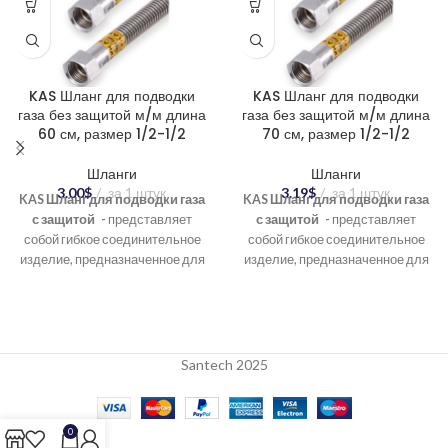
KAS Шланг для подводки
KAS Шланг для подводки
газа без защитой м/м длина
газа без защитой м/м длина
60 см, размер 1/2-1/2
70 см, размер 1/2-1/2
Шланги
Шланги
3.00
$
за 1 штук
3.19
$
за 1 штук
KAS Шланг для подводки газа
KAS Шланг для подводки газа
с защитой -
представляет
с защитой -
представляет
собой гибкое соединительное
собой гибкое соединительное
изделие, предназначенное для
изделие, предназначенное для
подсоединения бытовых
подсоединения бытовых
газовых приборов (плит,
газовых приборов (плит,
колонок, котлов) к газовой трубе.
колонок, котлов) к газовой трубе.
В отличие от шлангов с
В отличие от шлангов с
металлической оплеткой, он
металлической оплеткой, он
Santech 2025
имеет более мягкую
имеет более мягкую
конструкцию и обычно
конструкцию и обычно
используется в местах, где не
используется в местах, где не
0
требуется дополнительная
требуется дополнительная