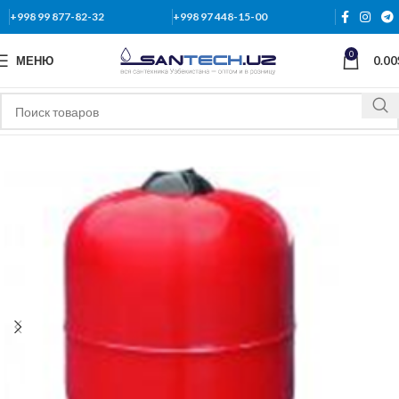
+998 99 877-82-32
+998 97 448-15-00
0
МЕНЮ
0.00