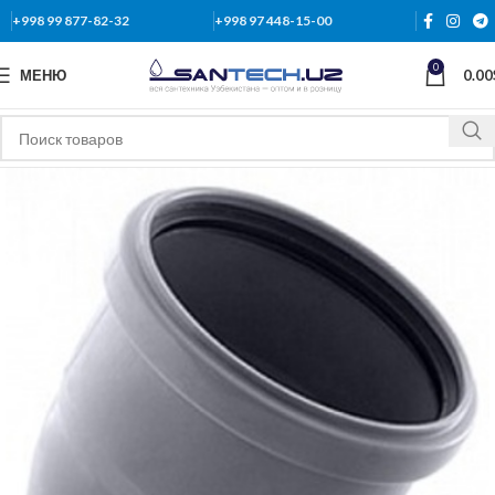
+998 99 877-82-32
+998 97 448-15-00
0
МЕНЮ
0.00