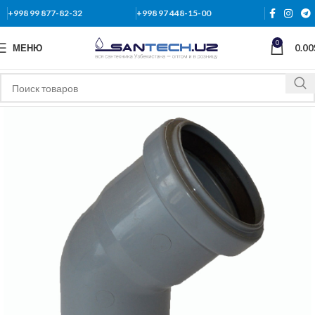
+998 99 877-82-32
+998 97 448-15-00
0
МЕНЮ
0.00