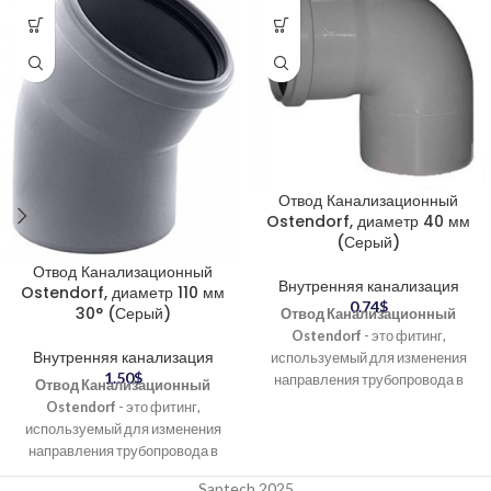
Отвод Канализационный
Ostendorf, диаметр 40 мм
(Серый)
Отвод Канализационный
Внутренняя канализация
Ostendorf, диаметр 110 мм
0.74
$
30° (Серый)
Отвод Канализационный
Ostendorf
- это фитинг,
Внутренняя канализация
используемый для изменения
1.50
$
направления трубопровода в
Отвод Канализационный
системах канализации. Он
Ostendorf
- это фитинг,
обеспечивает герметичное
используемый для изменения
соединение труб под
направления трубопровода в
различными углами,
системах канализации. Он
Santech 2025
соответствуя требованиям