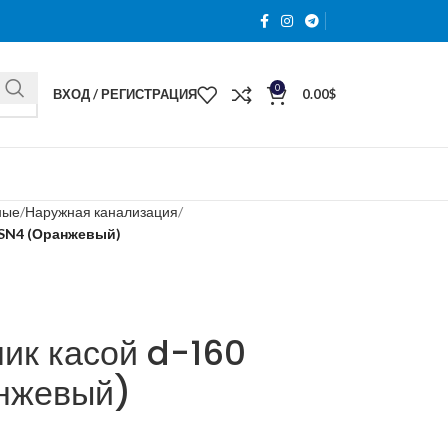
0
ВХОД / РЕГИСТРАЦИЯ
0.00
$
ные
Наружная канализация
 SN4 (Оранжевый)
ик касой d-160
нжевый)