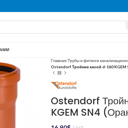
АНИИ
Главная
Трубы и фитинги канализацион
Ostendorf Тройник касой d-160 KGEM
Ostendorf Тройн
KGEM SN4 (Ора
16.90
$
шт.