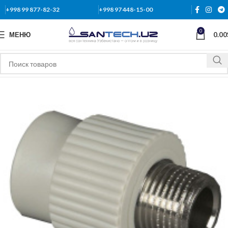
+998 99 877-82-32
+998 97 448-15-00
0
МЕНЮ
0.00