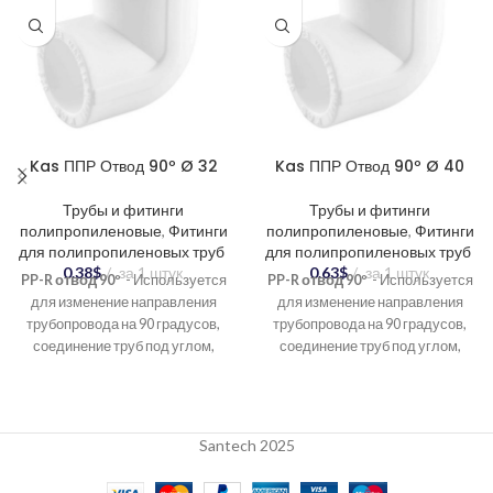
Kas ППР Отвод 90º Ø 32
Kas ППР Отвод 90º Ø 40
Трубы и фитинги
Трубы и фитинги
полипропиленовые
,
Фитинги
полипропиленовые
,
Фитинги
для полипропиленовых труб
для полипропиленовых труб
0.38
$
за 1 штук
0.63
$
за 1 штук
PP-R отвод 90º
- Используется
PP-R отвод 90º
- Используется
для изменение направления
для изменение направления
трубопровода на 90 градусов,
трубопровода на 90 градусов,
соединение труб под углом,
соединение труб под углом,
создание разветвлений в
создание разветвлений в
системе.
системе.
Santech 2025