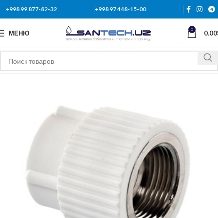
+998 99 877-82-32
+998 97 448-15-00
0
МЕНЮ
0.00