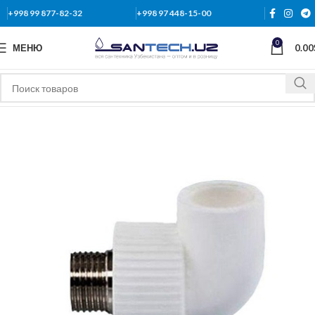
+998 99 877-82-32
+998 97 448-15-00
0
МЕНЮ
0.00