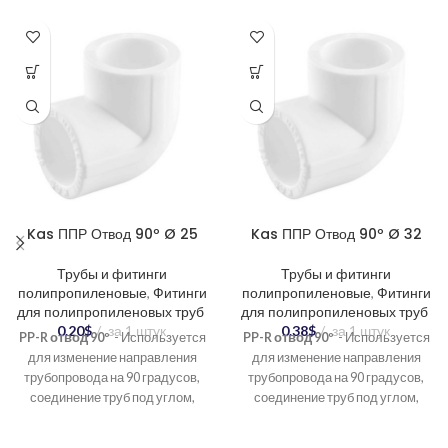
Kas ППР Отвод 90º Ø 25
Kas ППР Отвод 90º Ø 32
Трубы и фитинги
Трубы и фитинги
полипропиленовые
,
Фитинги
полипропиленовые
,
Фитинги
для полипропиленовых труб
для полипропиленовых труб
0.20
$
за 1 штук
0.38
$
за 1 штук
PP-R отвод 90º
- Используется
PP-R отвод 90º
- Используется
для изменение направления
для изменение направления
трубопровода на 90 градусов,
трубопровода на 90 градусов,
соединение труб под углом,
соединение труб под углом,
создание разветвлений в
создание разветвлений в
системе.
системе.