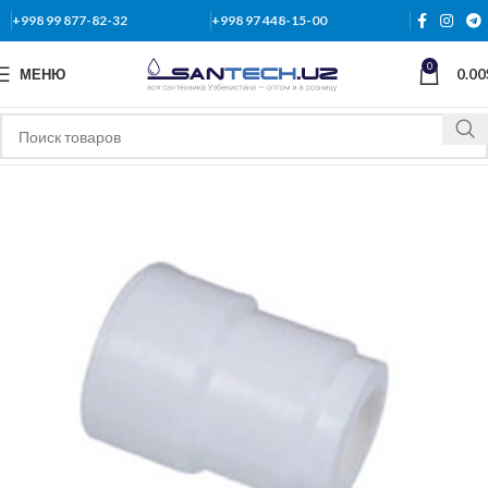
+998 99 877-82-32
+998 97 448-15-00
0
МЕНЮ
0.00