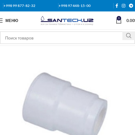
+998 99 877-82-32
+998 97 448-15-00
0
МЕНЮ
0.00