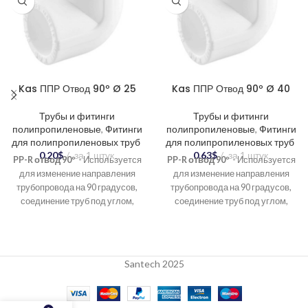
Kas ППР Отвод 90º Ø 25
Kas ППР Отвод 90º Ø 40
Трубы и фитинги
Трубы и фитинги
полипропиленовые
,
Фитинги
полипропиленовые
,
Фитинги
для полипропиленовых труб
для полипропиленовых труб
0.20
$
за 1 штук
0.63
$
за 1 штук
PP-R отвод 90º
- Используется
PP-R отвод 90º
- Используется
для изменение направления
для изменение направления
трубопровода на 90 градусов,
трубопровода на 90 градусов,
соединение труб под углом,
соединение труб под углом,
создание разветвлений в
создание разветвлений в
системе.
системе.
Santech 2025