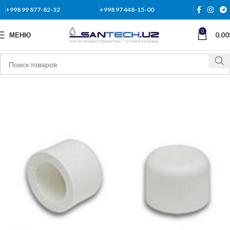
+998 99 877-82-32
+998 97 448-15-00
0
МЕНЮ
0.00