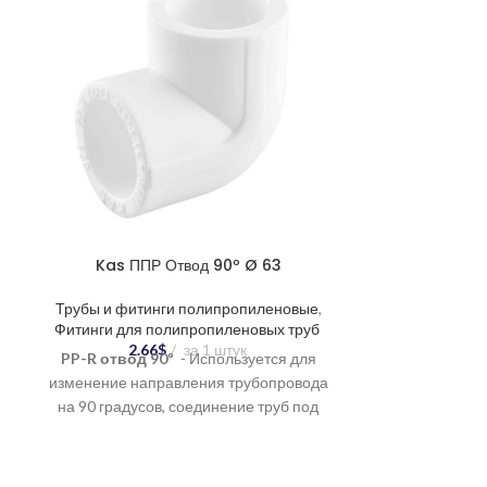
Kas ППР т
Cтекловол
Kas ППР Отвод 90º Ø 63
Трубы и фити
Трубы п
Трубы и фитинги полипропиленовые
,
35.9
PP-R тру
Фитинги для полипропиленовых труб
2.66
$
за 1 штук
стеклово
PP-R отвод 90º
- Используется для
современны
изменение направления трубопровода
примен
на 90 градусов, соединение труб под
водоснабжения
углом, создание разветвлений в
полипропилена
системе.
придает труб