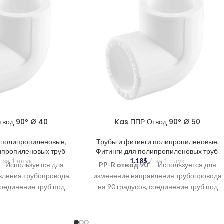
твод 90º Ø 40
Kas ППР Отвод 90º Ø 50
и полипропиленовые
,
Трубы и фитинги полипропиленовые
,
ипропиленовых труб
Фитинги для полипропиленовых труб
за 1 штук
1.18
$
за 1 штук
- Используется для
PP-R отвод 90º
- Используется для
вления трубопровода
изменение направления трубопровода
соединение труб под
на 90 градусов, соединение труб под
ие разветвлений в
углом, создание разветвлений в
стеме.
системе.