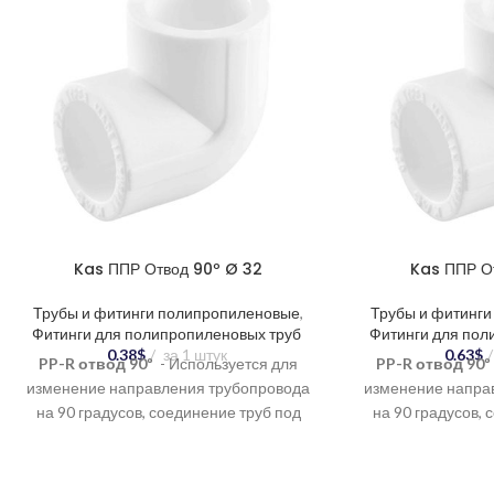
Kas ППР Отвод 90º Ø 32
Kas ППР О
Трубы и фитинги полипропиленовые
,
Трубы и фитинг
Фитинги для полипропиленовых труб
Фитинги для пол
0.38
$
за 1 штук
0.63
$
PP-R отвод 90º
- Используется для
PP-R отвод 90º
изменение направления трубопровода
изменение напра
на 90 градусов, соединение труб под
на 90 градусов, 
углом, создание разветвлений в
углом, создан
системе.
си