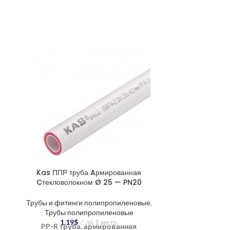
Kas ППР труба Aрмированная
Kas ППР т
Cтекловолокном Ø 25 — PN20
Cтекловол
Трубы и фитинги полипропиленовые
,
Трубы и фити
Трубы полипропиленовые
Трубы п
1.19
$
за 1 метр
2.0
PP-R труба, армированная
PP-R тру