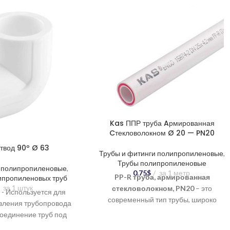
Kas ППР труба Aрмированная
Cтекловолокном Ø 20 — PN20
твод 90º Ø 63
Трубы и фитинги полипропиленовые
,
Трубы полипропиленовые
и полипропиленовые
,
0.75
$
за 1 метр
PP-R труба, армированная
ипропиленовых труб
за 1 штук
стекловолокном, PN20
– это
- Используется для
современный тип трубы, широко
вления трубопровода
применяемый в системах
соединение труб под
водоснабжения и отопления. Сочетание
ие разветвлений в