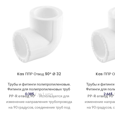
Kas ППР Отвод 90º Ø 32
Kas ППР О
Трубы и фитинги полипропиленовые
,
Трубы и фитинг
Фитинги для полипропиленовых труб
Фитинги для пол
0.38
$
за 1 штук
2.66
$
PP-R отвод 90º
- Используется для
PP-R отвод 90º
изменение направления трубопровода
изменение напра
на 90 градусов, соединение труб под
на 90 градусов, 
углом, создание разветвлений в
углом, создан