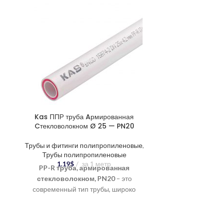
Kas ППР труба Aрмированная
Kas ППР т
Cтекловолокном Ø 25 — PN20
Cтекловол
Трубы и фитинги полипропиленовые
,
Трубы и фити
Трубы полипропиленовые
Трубы п
1.19
$
за 1 метр
1.4
PP-R труба, армированная
PP-R тру
стекловолокном, PN20
– это
стеклово
современный тип трубы, широко
современны
применяемый в системах
примен
водоснабжения и отопления. Сочетание
водоснабжения