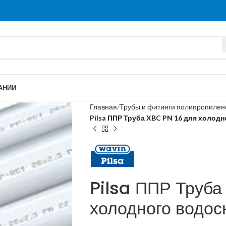
АНИИ
Главная
Трубы и фитинги полипропиле
Pilsa ППР Труба XBC PN 16 для холод
Pilsa ППР Труба
холодного водо