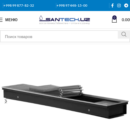
+998 99 877-82-32
+998 97 448-15-00
0
МЕНЮ
0.00