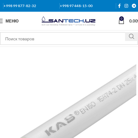
+998 99 877-82-32
+998 97 448-15-00
0
МЕНЮ
0.00