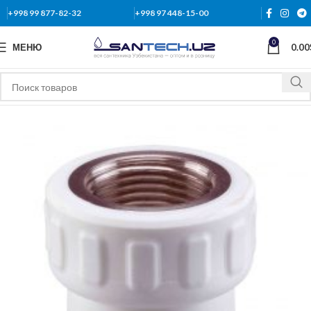
+998 99 877-82-32
+998 97 448-15-00
0
МЕНЮ
0.00