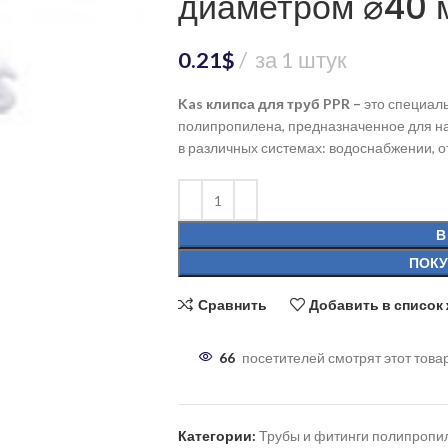
диаметром ⌀40 
0.21
$
за 1 штук
Kas клипса для труб PPR –
это специал
полипропилена, предназначенное для н
в различных системах: водоснабжении, 
В
ПОКУ
Сравнить
Добавить в список
66
посетителей смотрят этот това
Категории:
Трубы и фитинги полипроп