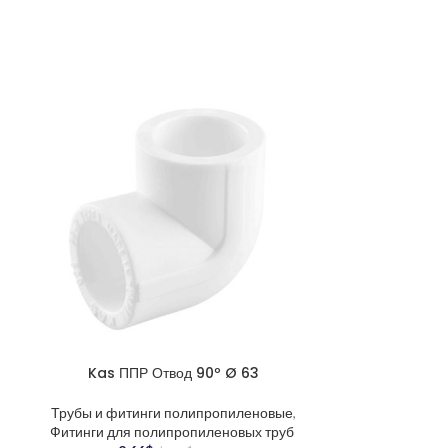
Kas ППР т
Cтекловол
Kas ППР Отвод 90º Ø 63
Трубы и фити
Трубы п
Трубы и фитинги полипропиленовые
,
35.9
PP-R тру
Фитинги для полипропиленовых труб