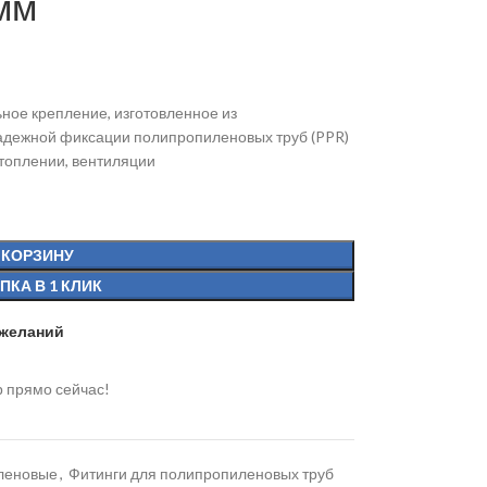
мм
ьное крепление, изготовленное из
адежной фиксации полипропиленовых труб (PPR)
отоплении, вентиляции
 КОРЗИНУ
ПКА В 1 КЛИК
 желаний
р прямо сейчас!
иленовые
,
Фитинги для полипропиленовых труб