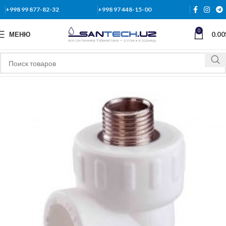
+998 99 877-82-32
+998 97 448-15-00
0
МЕНЮ
0.00