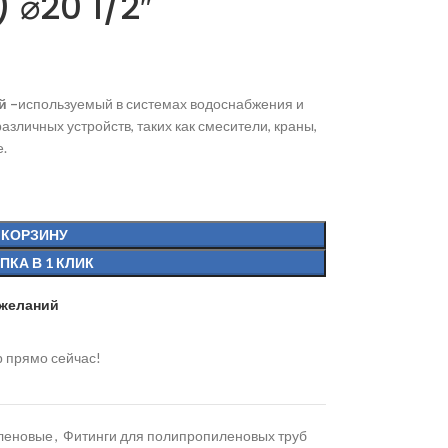
) ⌀20 1/2″
й –
используемый в системах водоснабжения и
зличных устройств, таких как смесители, краны,
е.
 КОРЗИНУ
ПКА В 1 КЛИК
 желаний
р прямо сейчас!
иленовые
,
Фитинги для полипропиленовых труб