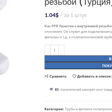
резьбой (Турция
1.04
$
за 1 штук
Kas PPR Ушастик с внутренной резьбо
отопления. Он служит для подключения ра
фильтры и т.д., к полипропиленовой труб
В
ПОКУ
Сравнить
Добавить в список
85
посетителей смотрят этот това
Категории:
Трубы и фитинги полипроп