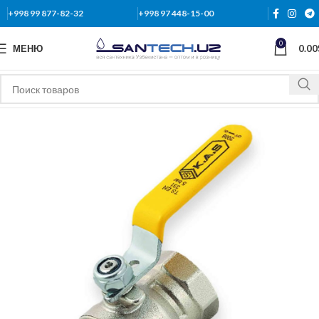
+998 99 877-82-32
+998 97 448-15-00
0
МЕНЮ
0.00