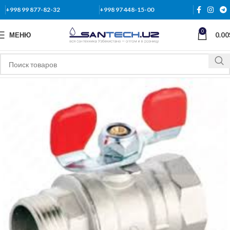
+998 99 877-82-32
+998 97 448-15-00
0
МЕНЮ
0.00