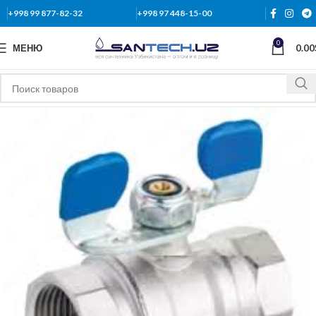
+998 99 877-82-32
+998 97 448-15-00
0
МЕНЮ
0.00