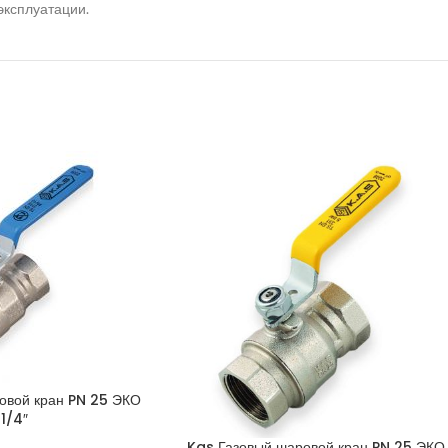
эксплуатации.
овой кран PN 25 ЭКО
 1/4″
Kas Газовый шаровой кран PN 25 ЭКО