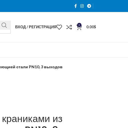
0
ВХОД / РЕГИСТРАЦИЯ
0.00
$
веющией стали PN10, 3 выходов
 краниками из