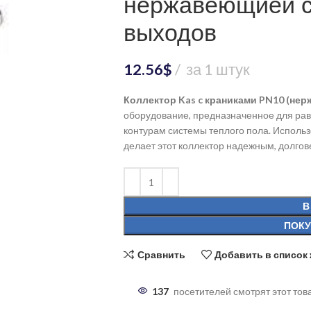
нержавеющией с
выходов
12.56
$
за 1 штук
Коллектор Kas c краниками PN10 (не
оборудование, предназначенное для ра
контурам системы теплого пола. Исполь
делает этот коллектор надежным, долгов
В
ПОКУ
Сравнить
Добавить в список
137
посетителей смотрят этот тов