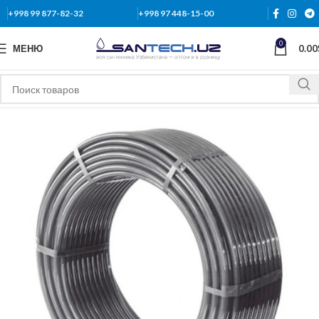
+998 99 877-82-32
+998 97 448-15-00
0
МЕНЮ
0.00