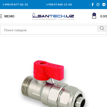
+998 99 877-82-32
+998 97 448-15-00
0
МЕНЮ
0.00