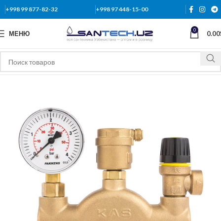
+998 99 877-82-32
+998 97 448-15-00
0
МЕНЮ
0.00