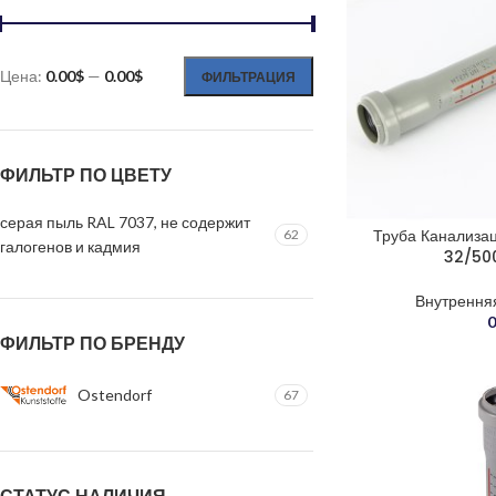
Цена:
0.00$
—
0.00$
ФИЛЬТРАЦИЯ
ФИЛЬТР ПО ЦВЕТУ
серая пыль RAL 7037, не содержит
Труба Канализа
62
галогенов и кадмия
32/50
Внутрення
0
ФИЛЬТР ПО БРЕНДУ
Ostendorf
67