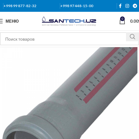
+998 99 877-82-32
+998 97 448-15-00
0
МЕНЮ
0.00