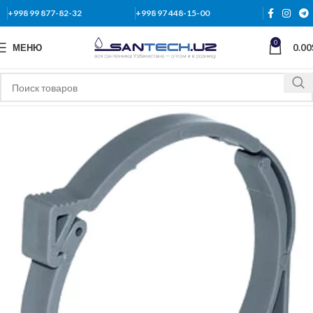
+998 99 877-82-32
+998 97 448-15-00
0
МЕНЮ
0.00