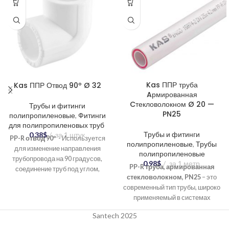
Kas ППР труба
Kas ППР Отвод 90º Ø 32
Aрмированная
Cтекловолокном Ø 20 —
Трубы и фитинги
PN25
полипропиленовые
,
Фитинги
для полипропиленовых труб
Трубы и фитинги
0.38
$
за 1 штук
PP-R отвод 90º
- Используется
полипропиленовые
,
Трубы
для изменение направления
полипропиленовые
трубопровода на 90 градусов,
0.98
$
за 1 метр
PP-R труба, армированная
соединение труб под углом,
стекловолокном, PN25
– это
создание разветвлений в
современный тип трубы, широко
системе.
применяемый в системах
водоснабжения и отопления.
Santech 2025
Сочетание полипропилена (PP-
R) и стекловолокна придает