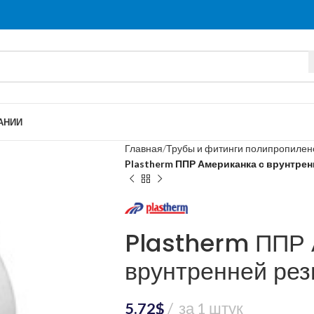
АНИИ
Главная
Трубы и фитинги полипропиле
Plastherm ППР Американка с врунтрен
Plastherm ППР 
врунтренней рез
5.72
$
за 1 штук