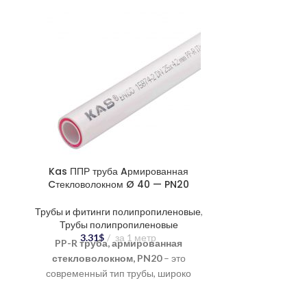
Kas ППР труба Aрмированная
Kas ППР т
Cтекловолокном Ø 40 — PN20
Cтекловол
Трубы и фитинги полипропиленовые
,
Трубы и фити
Трубы полипропиленовые
Трубы п
3.31
$
за 1 метр
3.8
PP-R труба, армированная
PP-R тру
стекловолокном, PN20
– это
стеклово
современный тип трубы, широко
современны
применяемый в системах
примен
водоснабжения и отопления. Сочетание
водоснабжения