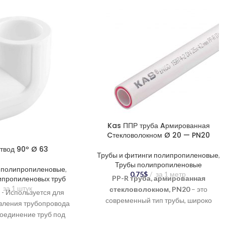
Kas ППР труба Aрмированная
Cтекловолокном Ø 20 — PN20
твод 90º Ø 63
Трубы и фитинги полипропиленовые
,
Трубы полипропиленовые
и полипропиленовые
,
0.75
$
за 1 метр
PP-R труба, армированная
ипропиленовых труб
за 1 штук
стекловолокном, PN20
– это
- Используется для
современный тип трубы, широко
вления трубопровода
применяемый в системах
соединение труб под
водоснабжения и отопления. Сочетание