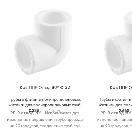
Kas ППР Отвод 90º Ø 32
Kas ППР О
Трубы и фитинги полипропиленовые
,
Трубы и фитинг
Фитинги для полипропиленовых труб
Фитинги для пол
0.38
$
за 1 штук
2.66
$
PP-R отвод 90º
- Используется для
PP-R отвод 90º
изменение направления трубопровода
изменение напра
на 90 градусов, соединение труб под
на 90 градусов, 