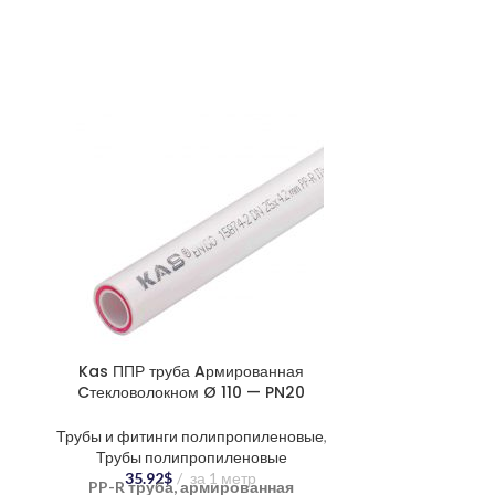
Kas ППР труба Aрмированная
Kas ППР т
Cтекловолокном Ø 110 — PN20
Cтекловол
Трубы и фитинги полипропиленовые
,
Трубы и фити
Трубы полипропиленовые
Трубы п
35.92
$
за 1 метр
0.9
PP-R труба, армированная
PP-R тру