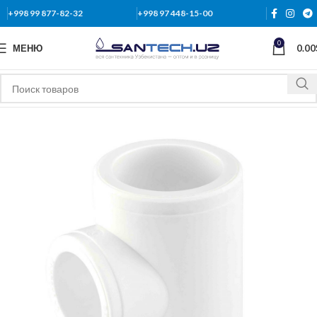
+998 99 877-82-32
+998 97 448-15-00
0
МЕНЮ
0.00