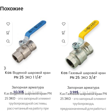
Похожие
Kas Водяной шаровой кран
Kas Газовый шаровой кран
PN 25 ЭКО 1 1/4″
PN 25 ЭКО 3/4″
Запорная арматура
Запорная арматура
10.30
$
за 1 штук
3.98
$
за 1 штук
Kas Водяной шаровой кран PN
Kas Газовый шаровой кран PN
25 ЭКО
- это запорный элемент
25 ЭКО
- это запорный элемент
трубопроводной системы,
трубопровода,
рассчитанный на работу при
предназначенный для работы с